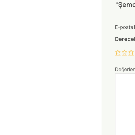
“Şemdi
E-posta 
Derece
Değerle