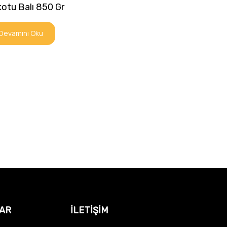
otu Balı 850 Gr
Devamını Oku
AR
İLETİŞİM