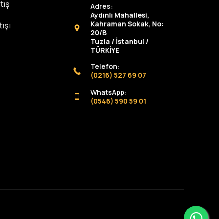
tış
Adres:
Aydınlı Mahallesi,
Kahraman Sokak, No:
ışı
20/B
Tuzla / İstanbul /
TÜRKİYE
Telefon:
(0216) 527 69 07
WhatsApp:
(0546) 590 59 01