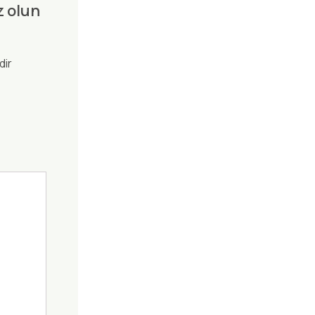
z olun
dir