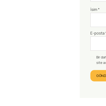
İsim
*
E-posta
Bir da
site a