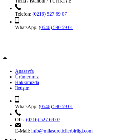
Tuzla / İstanbul / TÜRKİYE
Telefon:
(0216) 527 69 07
WhatsApp:
(0546) 590 59 01
Copyright © 2026 Milas Üreticiler Birliği - Tüm Hakları Saklıdır.
Bu Web Sitesi
Juo Medya.com.tr
Tarafından Yapılmıştır.
Anasayfa
Ürünlerimiz
Hakkımızda
İletişim
WhatsApp:
(0546) 590 59 01
Ofis:
(0216) 527 69 07
E-Mail:
info@milasureticilerbirligi.com